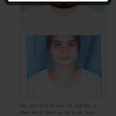
डॉक्टर ढींडसा ने कहा कि एमटेक कोर्स आपको किसी एक
निश्चित विषय में विशेषज्ञ बना देता है जैसे- कंप्यूटर,