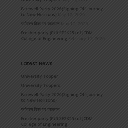
Farewell Party 2026(Signing Off-Journey
to New Horizons)
May 12, 2026
पर्यावरण विषय पर व्याख्यान
May 12, 2026
Fresher party (PULSE2K25) of JCDM
College of Engineering
February 17, 2026
Latest News
University Topper
University Toppers
Farewell Party 2026(Signing Off-Journey
to New Horizons)
पर्यावरण विषय पर व्याख्यान
Fresher party (PULSE2K25) of JCDM
College of Engineering