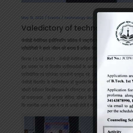
May 15, 2023
Events
technology day
Valedictory of technology day
जेसीडी मेमोरियल इंजीनियरिंग कॉलेज में राष्ट्रीय तकनीकी दिवस के 
प्रौद्योगिकी ने हमारे जीवन को बनाया है अधिक बेहतर : प्रोफेसर ढींडसा
सिरसा 15 मई 2023 : जेसीडी मेमोरियल इंजीनियरिंग कॉलेज में साइंस 
इस अवसर पर दो दिवसीय प्रतिस्पर्धाओं के आयोजन का समापन किया गया । इन द
प्रतियोगिता एवं प्रोजेक्ट प्रदर्शनी प्रमुख रहे ।इन प्रतिस्पर्धाओं का 
जेसीडी विद्यापीठ के महानिदेशक डॉ कुलदीप सिंह ढींडसा ने मुख्य अतिथि क
चौधरी देवीलाल विश्वविद्यालय के रजिस्ट्रार डॉ राजेश बंसल इस अवसर पर मु
डॉ जयप्रकाश , डॉ अनुपमा सेतिया, डॉक्टर शिखा गोयल, डॉक्टर हरलीन कौ
कि तकनीक अपने आप में ना तो अच्छी होती है ना ही बुरी यह हम पर निर्भ