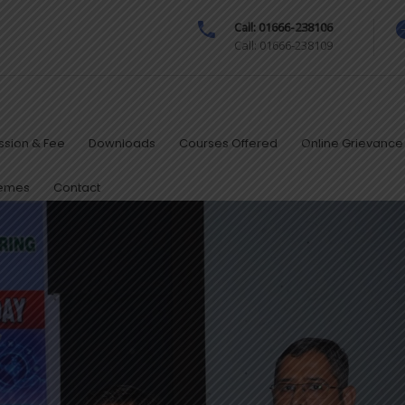
Call: 01666-238106
Call: 01666-238109
sion & Fee
Downloads
Courses Offered
Online Grievance 
hemes
Contact