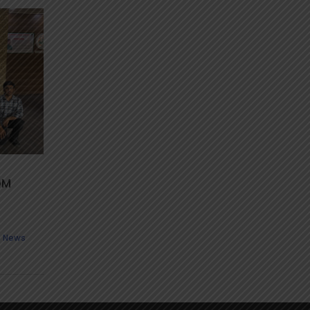
DM
,
News