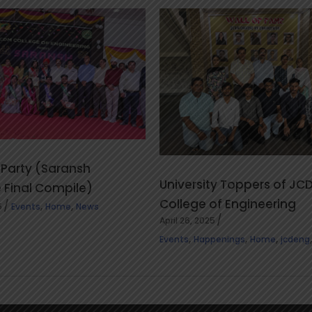
 Party (Saransh
University Toppers of JC
 Final Compile)
College of Engineering
,
,
5
Events
Home
News
April 26, 2025
,
,
,
Events
Happenings
Home
jcdeng