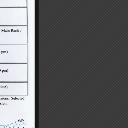
ु बनने के पथ
ंह ढींडसा ने
ट्रीय तकनीकी
या है। सबसे
ोखरण परमाणु
क्षेत्रों के
किया, जेसीडी
े छात्रों अमन