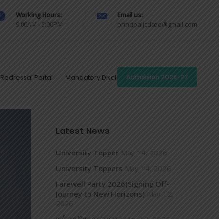
Working Hours:
Email us:
9:00AM - 5:00PM
principaljcdcoe@gmail.com
Redressal Portal
Mandatory Disclosures
Admission 2026-27
Latest News
University Topper
May 14, 2026
University Toppers
May 14, 2026
Farewell Party 2026(Signing Off-
Journey to New Horizons)
May 12,
2026