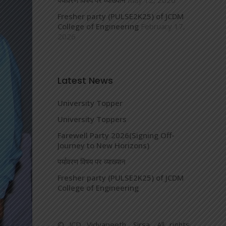
पर्यावरण विषय पर व्याख्यान
May 12, 2026
Fresher party (PULSE2K25) of JCDM
College of Engineering
February 17,
2026
Latest News
University Topper
University Toppers
Farewell Party 2026(Signing Off-
Journey to New Horizons)
पर्यावरण विषय पर व्याख्यान
Fresher party (PULSE2K25) of JCDM
College of Engineering
© JCD Vidyapeeth, Sirsa. All rights