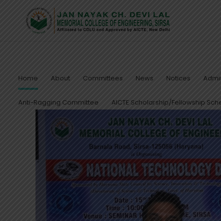
Home
About
Committees
News
Notices
Admis
Anti-Ragging Committee
AICTE Scholarship/Fellowship Sc