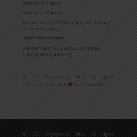
University Topper
University Toppers
Farewell Party 2026(Signing Off-Journey
to New Horizons)
पर्यावरण विषय पर व्याख्यान
Fresher party (PULSE2K25) of JCDM
College of Engineering
© JCD Vidyapeeth, Sirsa. All rights
reserved. Made with
by
Microwebs
© JCD Vidyapeeth, Sirsa. All rights