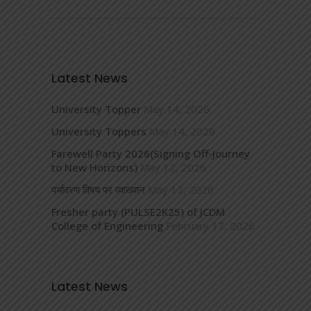
Latest News
University Topper
May 14, 2026
University Toppers
May 14, 2026
Farewell Party 2026(Signing Off-Journey
to New Horizons)
May 12, 2026
पर्यावरण विषय पर व्याख्यान
May 12, 2026
Fresher party (PULSE2K25) of JCDM
College of Engineering
February 17, 2026
Latest News