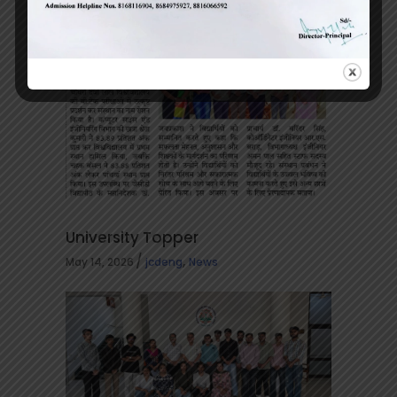
University Topper
,
May 14, 2026
jcdeng
News