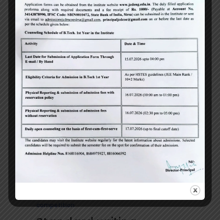
By
Jcdeng
0
June 8, 2023
News
Bureau of Indian Standards
,
writing
competition